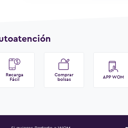
utoatención
Recarga
Comprar
APP WOM
Fácil
bolsas
Si quieres Portarte a WOM