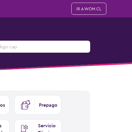
IR A WOM.CL
os
Prepago
s
Servicio