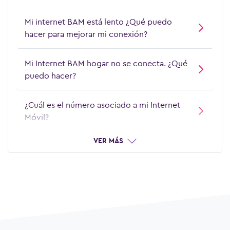
¿Cómo instalar mi modem Hogar 4G ZTE?
Mi internet BAM está lento ¿Qué puedo
hacer para mejorar mi conexión?
¿Cómo instalar mi modem móvil 4G
Alcatel?
Mi Internet BAM hogar no se conecta. ¿Qué
puedo hacer?
¿Cómo instalar mi modem móvil 4G ZTE
inalámbrico?
¿Cuál es el número asociado a mi Internet
Móvil?
¿Cómo me puedo conectar a WiFi desde
mi modem hogar 4G Huawei?
VER MÁS
¿Cómo me puedo conectar a WiFi desde
mi modem móvil 4G Alcatel?
¿Por qué no puedo acceder a la página de
gestión web de mi modem móvil 4G ZTE?