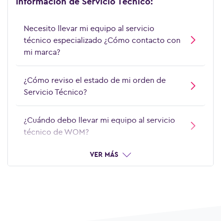
Información de Servicio Técnico:
¿Por qué mi equipo está lento?
Necesito llevar mi equipo al servicio
técnico especializado ¿Cómo contacto con
¿Qué hago si mi equipo se sobrecalienta?
mi marca?
¿Cómo reviso el estado de mi orden de
Servicio Técnico?
¿Cuándo debo llevar mi equipo al servicio
técnico de WOM?
VER MÁS