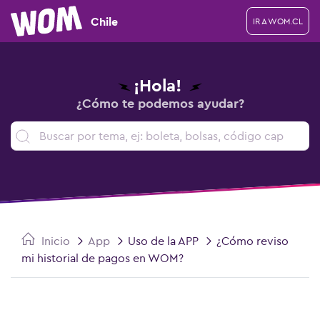
Chile
IR A WOM.CL
¡Hola!
¿Cómo te podemos ayudar?
Inicio
App
Uso de la APP
¿Cómo reviso
mi historial de pagos en WOM?