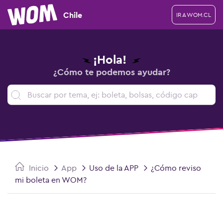
Chile
IR A WOM.CL
¡Hola!
¿Cómo te podemos ayudar?
Inicio
App
Uso de la APP
¿Cómo reviso
mi boleta en WOM?