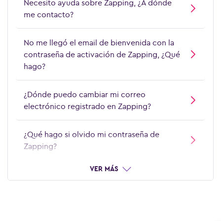
Necesito ayuda sobre Zapping, ¿A dónde
me contacto?
¿Cómo pago Apps y juegos de App Store
en mi boleta WOM?
No me llegó el email de bienvenida con la
contraseña de activación de Zapping, ¿Qué
¿Cómo puedo gestionar mis suscripciones
hago?
de SMS Premium en APP WOM? (juegos y
concursos)
¿Dónde puedo cambiar mi correo
electrónico registrado en Zapping?
¿Cuál es el horario de atención de
Asistencia Full?
¿Qué hago si olvido mi contraseña de
Zapping?
¿Por qué no puedo contratar el Plan
Individual de Spotify con pago WOM en
VER MÁS
este momento?
¿Por qué ya no me aparece la opción de