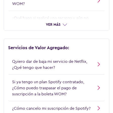
WOM?
¿Qué debo hacer si ya tengo cuenta de
Zapping?
¿Qué hago si realicé una recarga y aún no
aparece disponible?
VER MÁS
¿Qué es Zapping?
¿Qué puedo hacer si no tengo un Smart TV
compatible para ver Zapping?
Servicios de Valor Agregado:
Quiero dar de baja mi servicio de Netflix,
¿Qué tengo que hacer?
Si ya tengo un plan Spotify contratado,
¿Cómo puedo traspasar el pago de
suscripción a la boleta WOM?
¿Cómo cancelo mi suscripción de Spotify?