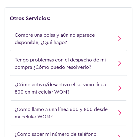
¿Cuántos canales tiene el Plan Nacional de
Zapping?
Otros Servicios:
¿Cuántos dispositivos puedo conectar a
Compré una bolsa y aún no aparece
Zapping?
disponible, ¿Qué hago?
¿Dónde reviso la guía de programación de
Tengo problemas con el despacho de mi
los canales de Zapping?
compra ¿Cómo puedo resolverlo?
¿En qué dispositivos puedo ver televisión
¿Cómo activo/desactivo el servicio línea
con Zapping?
800 en mi celular WOM?
¿Necesito Internet para ver Zapping?
¿Cómo llamo a una línea 600 y 800 desde
mi celular WOM?
¿Qué canales tiene Zapping?
¿Cómo saber mi número de teléfono