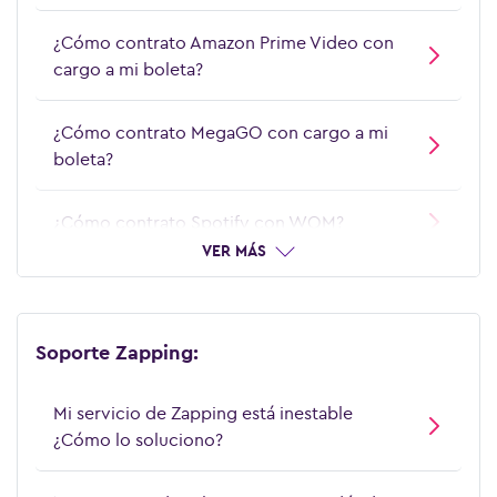
¿Cómo contrato Amazon Prime Video con
cargo a mi boleta?
¿Cómo contrato MegaGO con cargo a mi
boleta?
¿Cómo contrato Spotify con WOM?
VER MÁS
¿Cómo dar de baja la Asistencia Full de
WOM?
Soporte Zapping:
¿Cómo doy de baja el servicio de
TrueCaller? WOM
Mi servicio de Zapping está inestable
¿Cómo lo soluciono?
¿Cómo pagar Apps y juegos a través de
WOM?