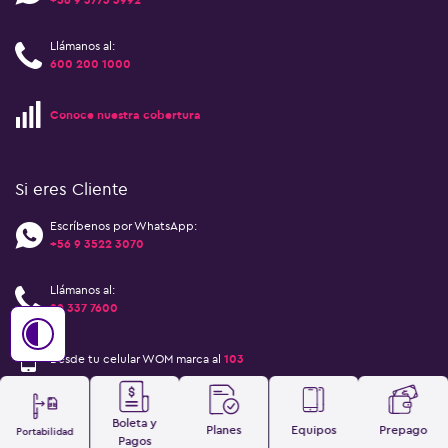
Llámanos al:
600 200 1000
Conoce nuestra cobertura
Si eres Cliente
Escríbenos por WhatsApp:
+56 9 3522 3070
Llámanos al:
22 337 7600
Desde tu celular WOM marca al
103
Boleta y
Int
Planes
Equipos
Prepago
bilidad
Pagos
F