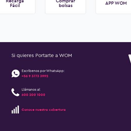
Recarga
Comprar
APP WOM
Fácil
bolsas
Si quieres Portarte a WOM
Escríbenos por WhatsApp:
+56 9 3773 3992
Llámanos al:
600 200 1000
Conoce nuestra cobertura