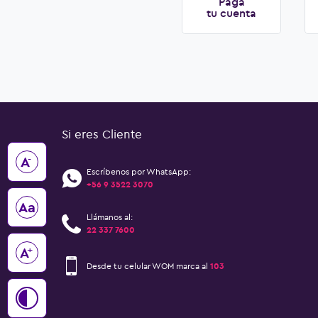
Paga
tu cuenta
Si eres Cliente
-
A
Escríbenos por WhatsApp:
+56 9 3522 3070
Aa
Llámanos al:
22 337 7600
+
A
Desde tu celular WOM marca al
103