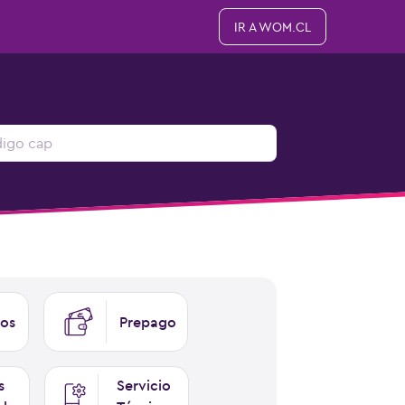
IR A WOM.CL
os
Prepago
s
Servicio