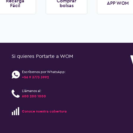
Recarga
Comprar
APP WOM
Fácil
bolsas
Si quieres Portarte a WOM
Escríbenos por WhatsApp:
+56 9 3773 3992
Llámanos al:
600 200 1000
Conoce nuestra cobertura