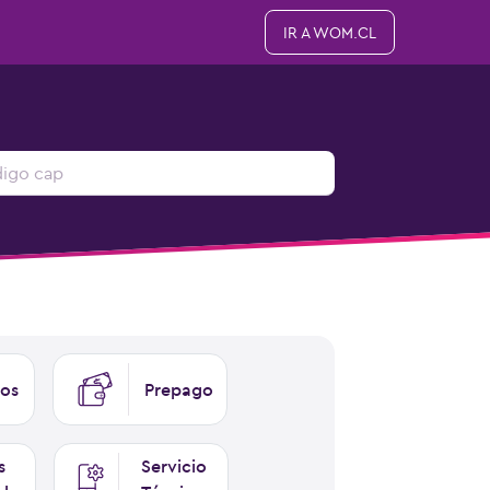
IR A WOM.CL
os
Prepago
s
Servicio