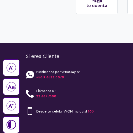
Paga
tu cuenta
Si eres Cliente
-
A
Escríbenos por WhatsApp:
+56 9 3522 3070
Aa
Llámanos al:
22 337 7600
+
A
Desde tu celular WOM marca al
103