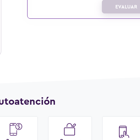
EVALUAR
utoatención