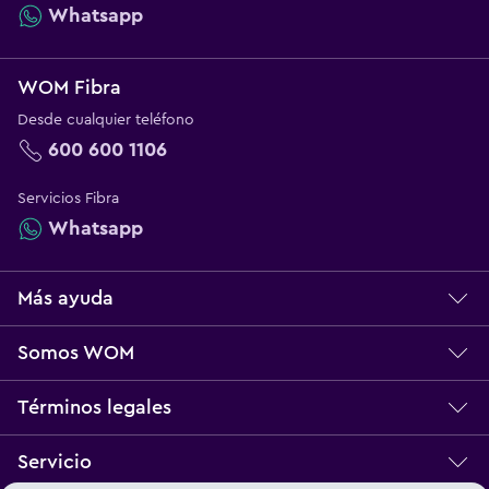
Whatsapp
WOM Fibra
Desde cualquier teléfono
600 600 1106
Servicios Fibra
Whatsapp
Más ayuda
Centro de ayuda
Somos WOM
Servicio técnico
Sobre WOM
Términos legales
Norma Multibanda
Nuestros Valores
Bases Legales
Servicio
Reclamos
Trabaja con Nosotros