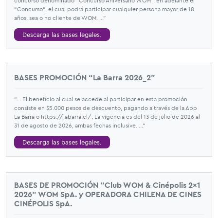
concurso denominado “Concurso Aniversario WOM”, en adelante el
“Concurso”, el cual podrá participar cualquier persona mayor de 18
años, sea o no cliente de WOM. ...”
Descarga las bases legales.
BASES PROMOCIÓN “La Barra 2026_2”
“... El beneficio al cual se accede al participar en esta promoción
consiste en $5.000 pesos de descuento, pagando a través de la App
La Barra o https://labarra.cl/. La vigencia es del 13 de julio de 2026 al
31 de agosto de 2026, ambas fechas inclusive. ...”
Descarga las bases legales.
BASES DE PROMOCIÓN “Club WOM & Cinépolis 2x1
2026" WOM SpA. y OPERADORA CHILENA DE CINES
CINÉPOLIS SpA.