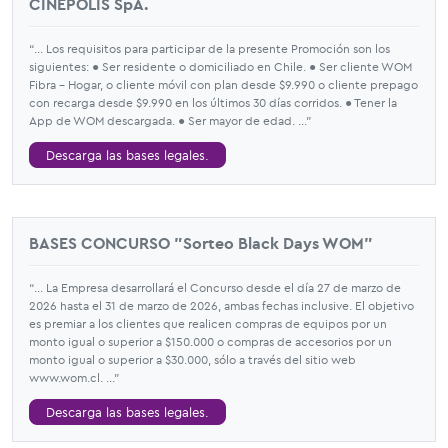
CINÉPOLIS SpA.
“... Los requisitos para participar de la presente Promoción son los
siguientes: ● Ser residente o domiciliado en Chile. ● Ser cliente WOM
Fibra - Hogar, o cliente móvil con plan desde $9.990 o cliente prepago
con recarga desde $9.990 en los últimos 30 días corridos. ● Tener la
App de WOM descargada. ● Ser mayor de edad. ...”
Descarga las bases legales.
BASES CONCURSO "Sorteo Black Days WOM"
“... La Empresa desarrollará el Concurso desde el día 27 de marzo de
2026 hasta el 31 de marzo de 2026, ambas fechas inclusive. El objetivo
es premiar a los clientes que realicen compras de equipos por un
monto igual o superior a $150.000 o compras de accesorios por un
monto igual o superior a $30.000, sólo a través del sitio web
www.wom.cl. ...”
Descarga las bases legales.