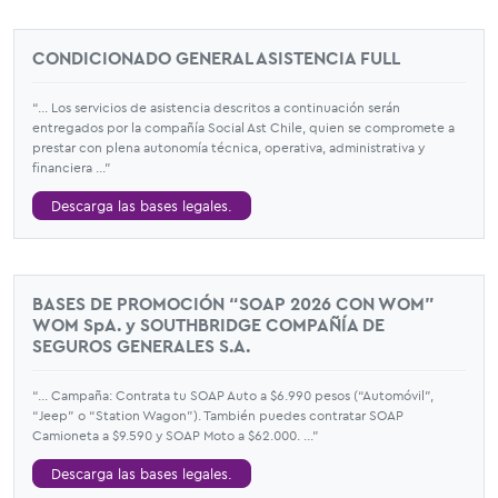
CONDICIONADO GENERAL ASISTENCIA FULL
“... Los servicios de asistencia descritos a continuación serán
entregados por la compañía Social Ast Chile, quien se compromete a
prestar con plena autonomía técnica, operativa, administrativa y
financiera ...”
Descarga las bases legales.
BASES DE PROMOCIÓN “SOAP 2026 CON WOM"
WOM SpA. y SOUTHBRIDGE COMPAÑÍA DE
SEGUROS GENERALES S.A.
“... Campaña: Contrata tu SOAP Auto a $6.990 pesos (“Automóvil”,
“Jeep” o “Station Wagon”). También puedes contratar SOAP
Camioneta a $9.590 y SOAP Moto a $62.000. ...”
Descarga las bases legales.