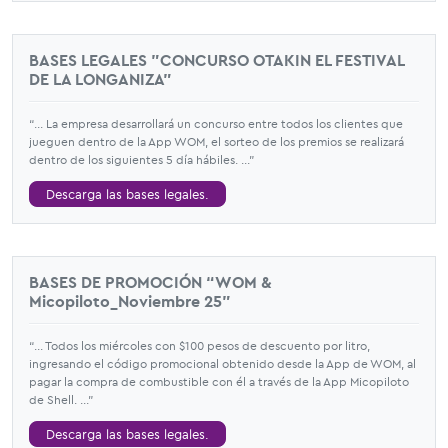
BASES LEGALES "CONCURSO OTAKIN EL FESTIVAL
DE LA LONGANIZA"
“... La empresa desarrollará un concurso entre todos los clientes que
jueguen dentro de la App WOM, el sorteo de los premios se realizará
dentro de los siguientes 5 día hábiles. ...”
Descarga las bases legales.
BASES DE PROMOCIÓN “WOM &
Micopiloto_Noviembre 25”
“... Todos los miércoles con $100 pesos de descuento por litro,
ingresando el código promocional obtenido desde la App de WOM, al
pagar la compra de combustible con él a través de la App Micopiloto
de Shell. ...”
Descarga las bases legales.