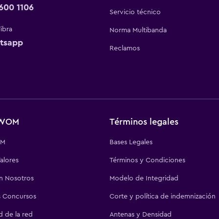
600 1106
Servicio técnico
Fibra
Norma Multibanda
tsapp
Reclamos
 WOM
Términos legales
OM
Bases Legales
alores
Términos y Condiciones
on Nosotros
Modelo de Integridad
 Concursos
Corte y política de indemnización
d de la red
Antenas y Densidad