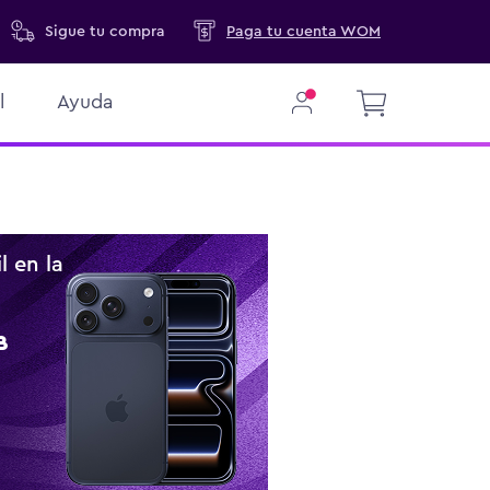
Sigue
tu compra
Paga tu cuenta WOM
l
Ayuda
l en la
l
B