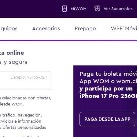
MiWOM
Ver
Sucursales
Equipos
Accesorios
Prepago
Wi-Fi Móvi
a online
a y segura
Paga tu boleta móvi
Ejemplo: 98765432-1
App WOM o wom.c
y participa por un
iPhone 17 Pro 256G
 relacionadas con ofertas,
 desde WOM.
 tráfico, navegación,
PAGA DESDE LA APP
ervicios e información
y ofertas personalizadas