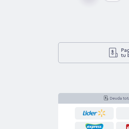
Pag
tu 
Deuda tot