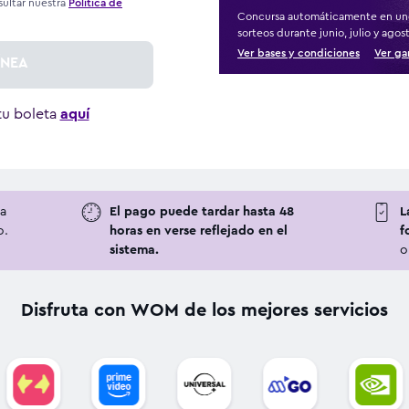
ultar nuestra
Política de
Concursa automáticamente en un
sorteos durante junio, julio y agos
Ver bases y condiciones
Ver ga
ÍNEA
 tu boleta
aquí
a
El pago puede tardar hasta 48
L
o.
horas en verse reflejado en el
f
sistema.
o
Disfruta con WOM de los mejores servicios