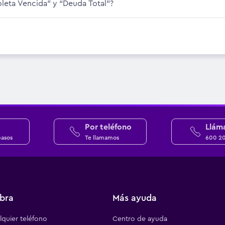
Boleta Vencida” y “Deuda Total”?
Por teléfono
Llám
pasos
Te llamamos
600 2
bra
Más ayuda
quier teléfono
Centro de ayuda