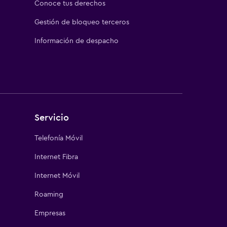
vecha todos los
Conoce tus derechos
 de 50 países.
Gestión de bloqueo terceros
to cuál será el
Información de despacho
rdia y mantente
.
Servicio
Telefonía Móvil
Internet Fibra
Internet Móvil
Roaming
Empresas