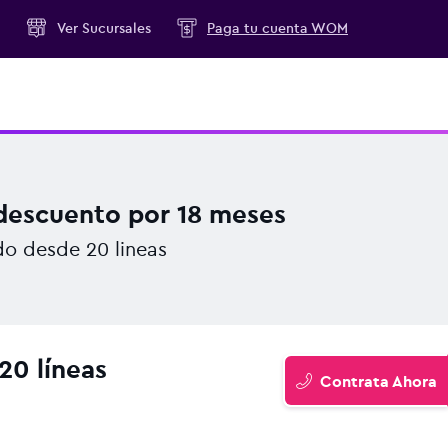
M
Ver
Sucursales
Paga tu cuenta WOM
 descuento por 18 meses
o desde 20 lineas
20 líneas
Contrata
Ahora