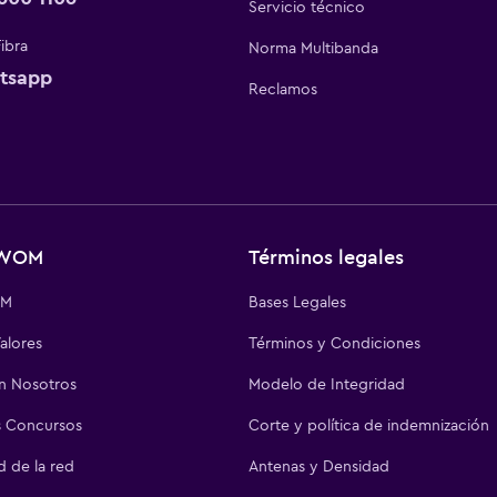
 posibilidades que WOM ofrece para tu empresa. Apro
Servicio técnico
ariales con bolsas de Roaming para navegar en más
Fibra
Norma Multibanda
ros precios
incluyen IVA, para que sepas de inmedia
tsapp
Reclamos
u plan.
s imposible. Lleva tu empresa siempre a la vangua
todas nuestras ofertas para que no te pierdas de nada
 WOM
Términos legales
OM
Bases Legales
alores
Términos y Condiciones
on Nosotros
Modelo de Integridad
 Concursos
Corte y política de indemnización
d de la red
Antenas y Densidad