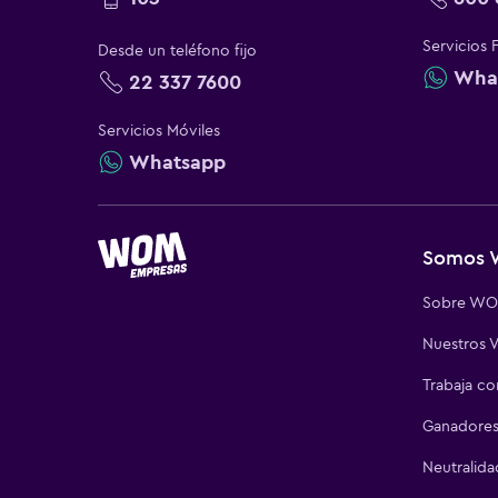
Vive todas las
planes empres
Servicios 
Desde un teléfono fijo
Además, nuest
Wha
22 337 7600
valor final de t
Servicios Móviles
Con WOM nada e
Whatsapp
actualizado de 
Somos
Sobre W
Nuestros V
Trabaja c
Ganadores
Neutralida