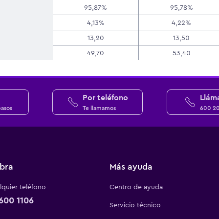
95,87%
95,78%
4,13%
4,22%
13,20
13,50
49,70
53,40
Por teléfono
Llám
pasos
Te llamamos
600 2
bra
Más ayuda
quier teléfono
Centro de ayuda
600 1106
Servicio técnico