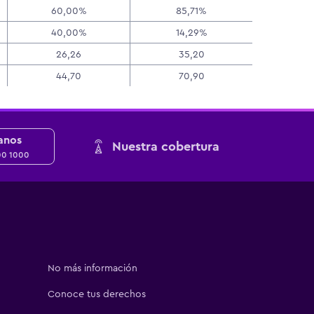
60,00%
85,71%
40,00%
14,29%
26,26
35,20
44,70
70,90
anos
Nuestra cobertura
00 1000
No más información
Conoce tus derechos