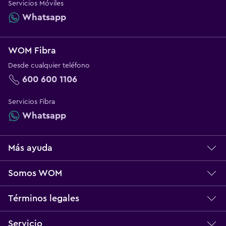
Servicios Móviles
Whatsapp
WOM Fibra
Desde cualquier teléfono
600 600 1106
Servicios Fibra
Whatsapp
Más ayuda
Centro de ayuda
Somos WOM
Servicio técnico
Sobre WOM
Términos legales
Norma Multibanda
Nuestros Valores
Bases Legales
Servicio
Reclamos