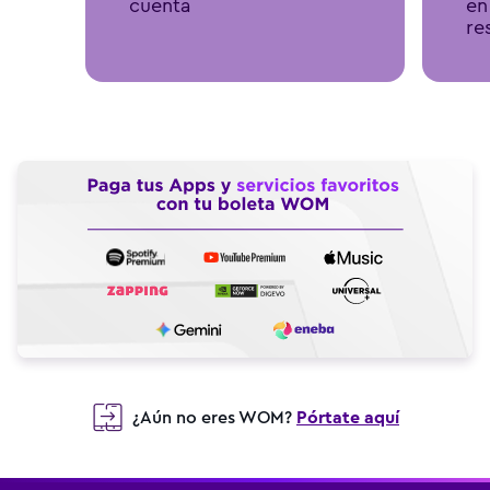
cuenta
en
re
¿Aún no eres WOM?
Pórtate aquí