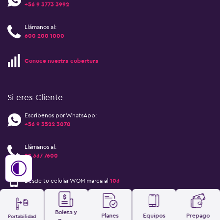
+56 9 3773 3992
Llámanos al:
600 200 1000
Conoce nuestra cobertura
Si eres Cliente
Escríbenos por WhatsApp:
+56 9 3522 3070
Llámanos al:
22 337 7600
Desde tu celular WOM marca al
103
Boleta y
Planes
Equipos
Prepago
Portabilidad