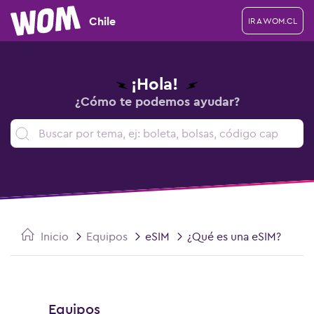
Chile
IR A WOM.CL
¡Hola!
¿Cómo te podemos ayudar?
Inicio
Equipos
eSIM
¿Qué es una eSIM?
Equipos