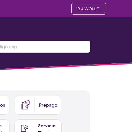
IR A WOM.CL
os
Prepago
s
Servicio