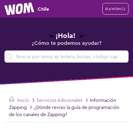
Chile
IR A WOM.CL
¡Hola!
¿Cómo te podemos ayudar?
Inicio
Servicios Adicionales
Información
Zapping
¿Dónde reviso la guía de programación
de los canales de Zapping?