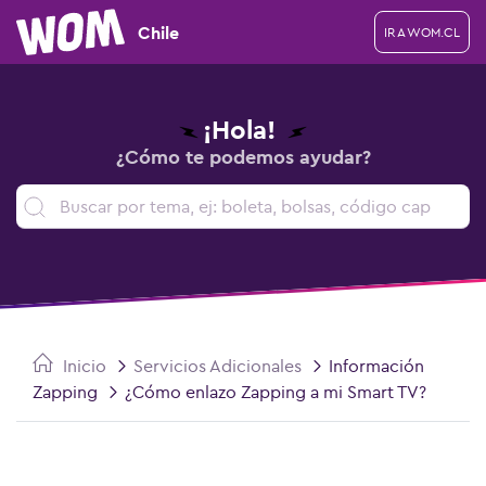
Chile
IR A WOM.CL
¡Hola!
¿Cómo te podemos ayudar?
Inicio
Servicios Adicionales
Información
Zapping
¿Cómo enlazo Zapping a mi Smart TV?