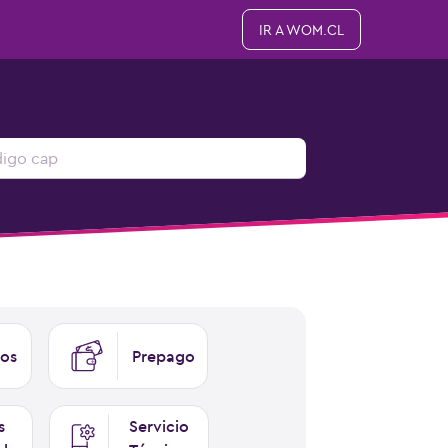
IR A WOM.CL
os
Prepago
s
Servicio