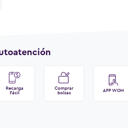
utoatención
Recarga
Comprar
APP WOM
Fácil
bolsas