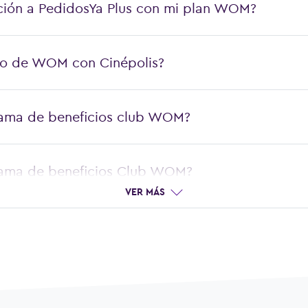
ción a PedidosYa Plus con mi plan WOM?
io de WOM con Cinépolis?
rama de beneficios club WOM?
rama de beneficios Club WOM?
VER MÁS
ento en Coca-Cola?
ento en Domino’s Pizza?