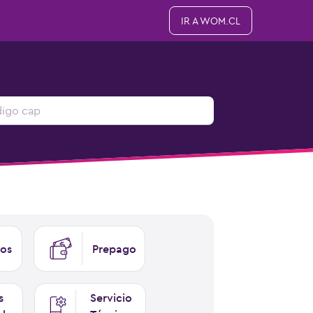
IR A WOM.CL
os
Prepago
s
Servicio