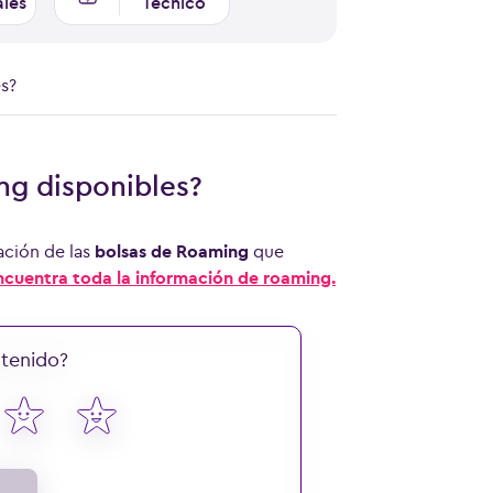
ales
Técnico
s?
ng disponibles?
ación de las
bolsas de Roaming
que
ncuentra toda la información de roaming.
ntenido?