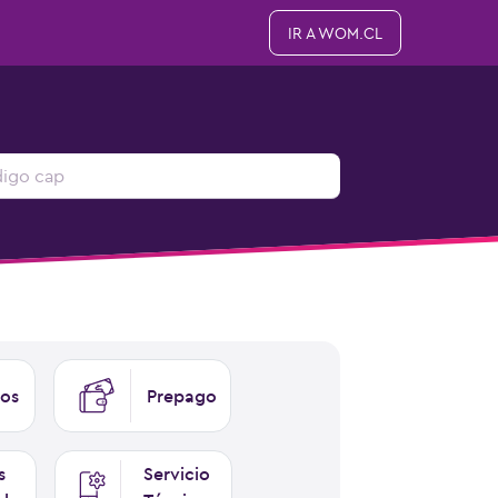
IR A WOM.CL
os
Prepago
s
Servicio