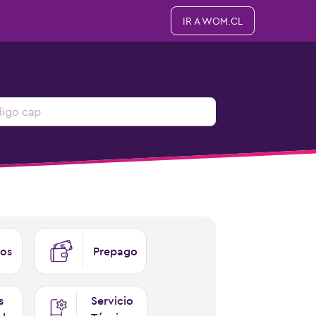
IR A WOM.CL
os
Prepago
s
Servicio