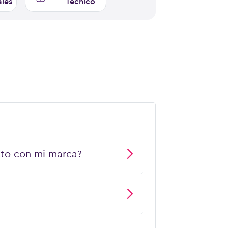
ales
Técnico
cto con mi marca?