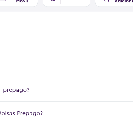
Móvil
Adicion
r prepago?
olsas Prepago?