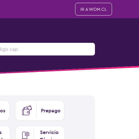
IR A WOM.CL
os
Prepago
s
Servicio