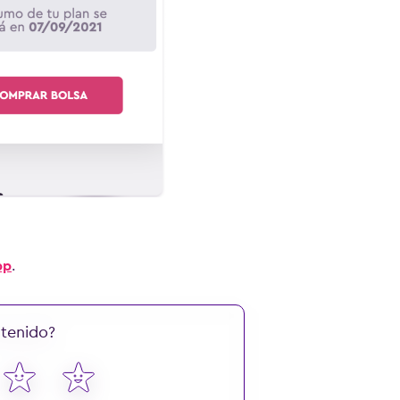
pp
.
ntenido?