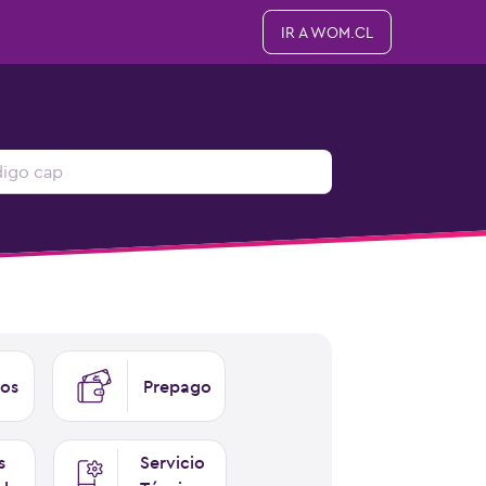
IR A WOM.CL
os
Prepago
s
Servicio