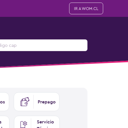
IR A WOM.CL
os
Prepago
s
Servicio