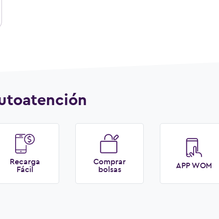
utoatención
Recarga
Comprar
APP WOM
Fácil
bolsas