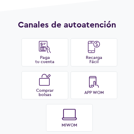
Canales de autoatención
Paga
Recarga
tu cuenta
Fácil
Comprar
APP WOM
bolsas
MIWOM
Ver más preguntas