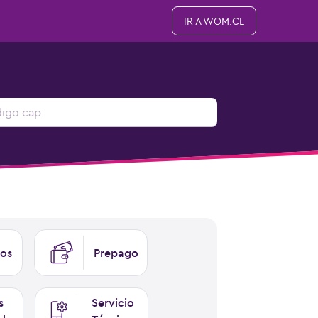
IR A WOM.CL
os
Prepago
s
Servicio