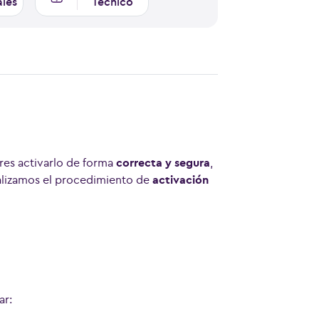
ales
Técnico
res activarlo de forma
correcta y segura
,
ualizamos el procedimiento de
activación
ar: