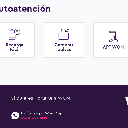
utoatención
Recarga
Comprar
APP WOM
Fácil
bolsas
Si quieres Portarte a WOM
Escríbenos por WhatsApp:
+56 9 3773 3992