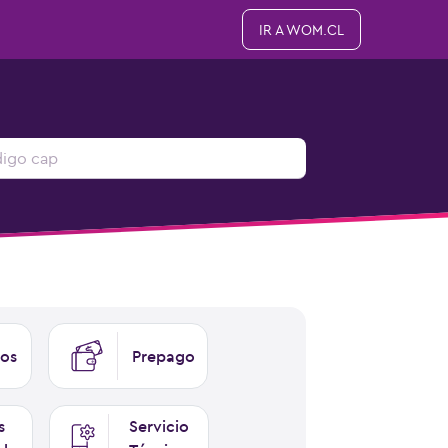
IR A WOM.CL
os
Prepago
s
Servicio