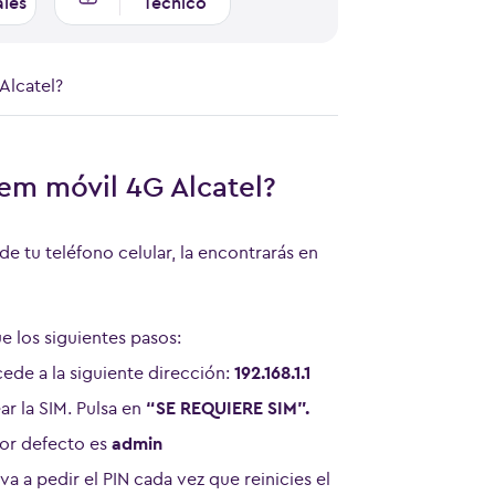
ales
Técnico
Alcatel?
em móvil 4G Alcatel?
de tu teléfono celular, la encontrarás en
e los siguientes pasos:
cede a la siguiente dirección:
192.168.1.1
ar la SIM. Pulsa en
“SE REQUIERE SIM”.
por defecto es
admin
lva a pedir el PIN cada vez que reinicies el