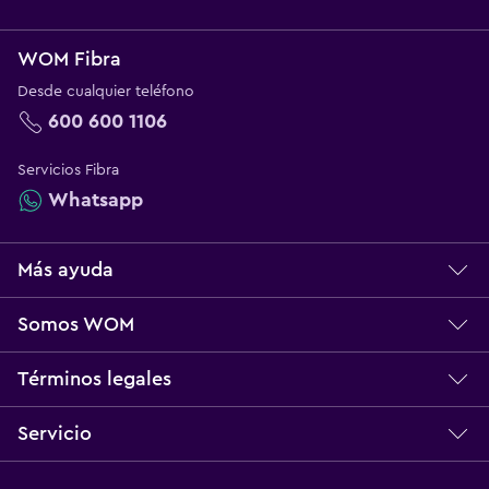
WOM Fibra
Desde cualquier teléfono
600 600 1106
Servicios Fibra
Whatsapp
Más ayuda
Centro de ayuda
Somos WOM
Servicio técnico
Sobre WOM
Términos legales
Norma Multibanda
Nuestros Valores
Bases Legales
Servicio
Reclamos
Trabaja con Nosotros
Términos y Condiciones
No más información
Telefonía Móvil
Ganadores Concursos